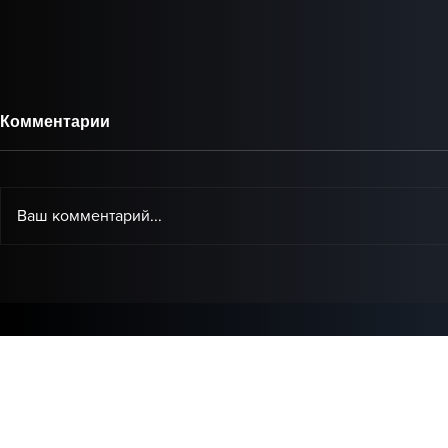
Комментарии
Ваш комментарий...
Baby Audio представила
IK Multimed
Grainferno — новый
доступная
плагин, который может
коррекции 
переосмыслить
домашней 
гранулярный синтез.