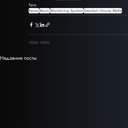
Теги:
News
Music
Monitoring System
Swedish House Mafia
Недавние посты