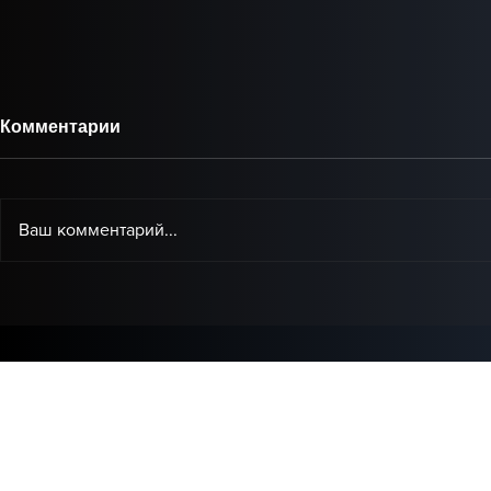
Комментарии
Ваш комментарий...
Baby Audio представила
IK Multimed
Grainferno — новый
доступная
плагин, который может
коррекции 
переосмыслить
домашней 
гранулярный синтез.