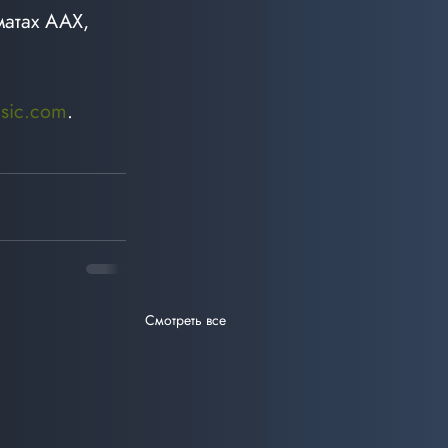
атах AAX, 
sic.com
.
Смотреть все