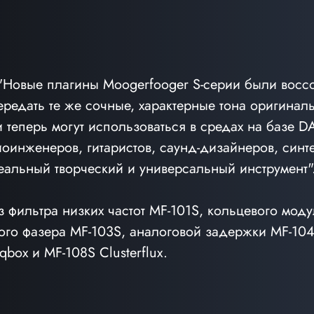
"Новые плагины Moogerfooger S-серии были восс
редать те же сочные, характерные тона оригинал
и теперь могут использоваться в средах на базе 
оинженеров, гитаристов, саунд-дизайнеров, синтез
еальный творческий и универсальный инструмент"
з фильтра низких частот MF-101S, кольцевого моду
того фазера MF-103S, аналоговой задержки MF-104
box и MF-108S Clusterflux.