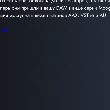
х сигналов, от вокала до синтезаторов, а также 
еперь они пришли в вашу DAW в виде серии Mooge
ция доступна в виде плагинов AAX, VST или AU.
xsEqgY