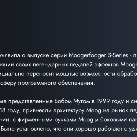
явила о выпуске серии Moogerfooger S-Series - л
яции своих легендарных педалей эффектов Mooger
ициально переносит мощные возможности обработ
 сферу программного обеспечения.
ые представленные Бобом Мугом в 1999 году и сн
18 году, привнесли архитектуру Moog на рынок пе
нии, с фирменными ручками Moog и боковыми па
Было установлено, что они хорошо работают с уд