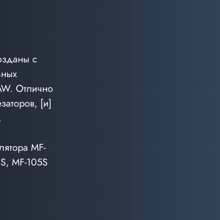
озданы с 
ьных 
DAW. Отлично 
аторов, [и] 
.
лятора MF-
S, MF-105S 