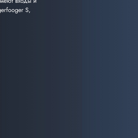
имеют входы и 
rfooger S, 