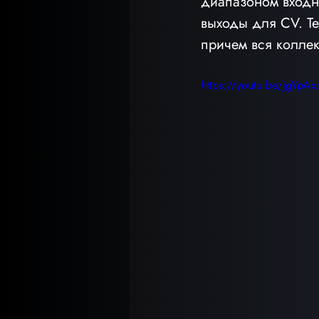
диапазоном входны
выходы для CV. Т
причем вся коллек
https://youtu.be/jgYpA