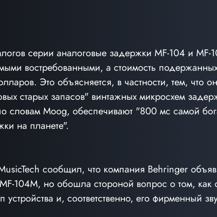
алогов серии аналоговые задержки MF-104 и MF-1
амыми востребованными, а стоимость подержанны
олларов. Это объясняется, в частности, тем, что о
овых старых запасов" винтажных микросхем задерж
 по словам Moog, обеспечивают "800 мс самой бог
ки на планете".
 MusicTech сообщил, что компания Behringer объяв
F-104M, но обошла стороной вопрос о том, как о
п устройства и, соответственно, его фирменный зву