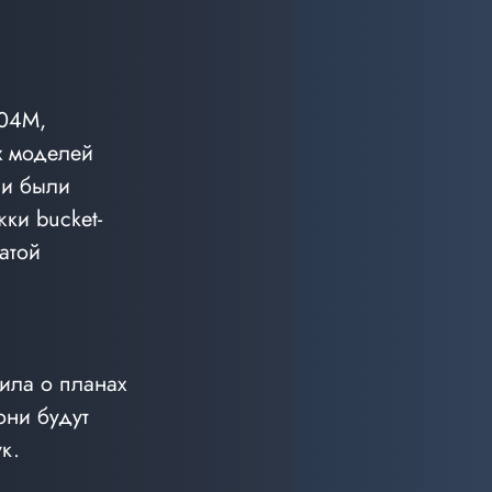
04M, 
х моделей 
ни были 
ки bucket-
атой 
ила о планах 
ни будут 
к.