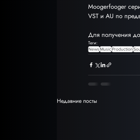
Moogerfooger сер
VST и AU по пред
Для получения до
Теги:
News
Music
Production
So
Недавние посты