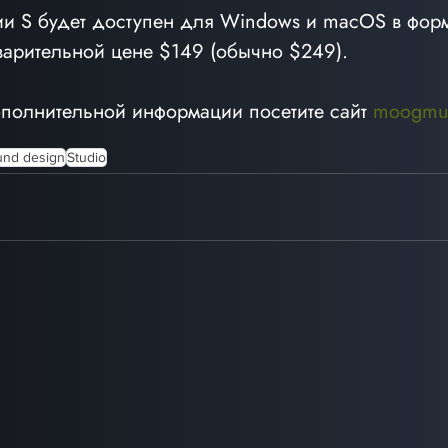
ии S будет доступен для Windows и macOS в форм
варительной цене $149 (обычно $249). 
полнительной информации посетите сайт 
moogmu
und design
Studio