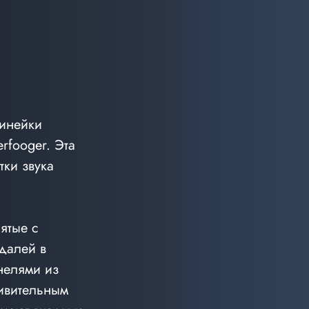
инейки 
fooger. Эта 
ки звука 
ятые с 
далей в 
нелями из 
ивительным 