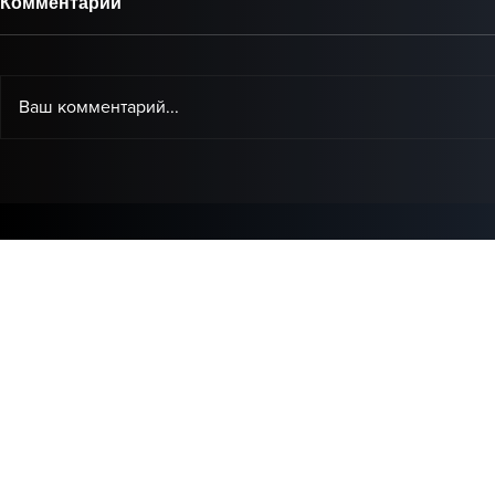
Комментарии
Ваш комментарий...
Baby Audio представила
IK Multimed
Grainferno — новый
доступная
плагин, который может
коррекции 
переосмыслить
домашней 
гранулярный синтез.