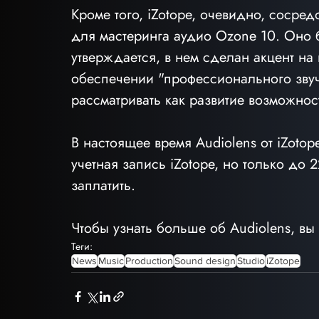
Кроме того, iZotope, очевидно, соср
для мастеринга аудио Ozone 10. Оно б
утверждается, в нем сделан акцент на
обеспечении "профессионального звуч
рассматривать как развитие возможнос
В настоящее время Audiolens от iZotop
учетная запись iZotope, но только до 
заплатить.
Чтобы узнать больше об Audiolens, вы 
Теги:
News
Music
Production
Sound design
Studio
iZotope