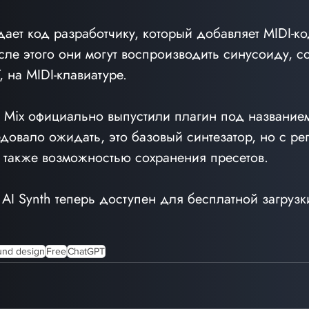
едает код разработчику, который добавляет MIDI-к
осле этого они могут воспроизводить синусоиду, с
на MIDI-клавиатуре.
 Mix официально выпустили плагин под названием
ледовало ожидать, это базовый синтезатор, но с ре
 также возможностью сохранения пресетов.
 AI Synth теперь доступен для бесплатной загрузки
und design
Free
ChatGPT