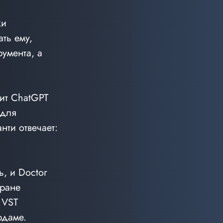
и 
ть ему, 
умента, а 
ит ChatGPT 
 для 
нти отвечает: 
, и Doctor 
ране 
 VST 
рдаме.