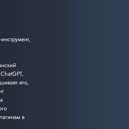
инструмент, 
анский 
 ChatGPT, 
шивает его, 
т 
а 
ого 
лагинам в 