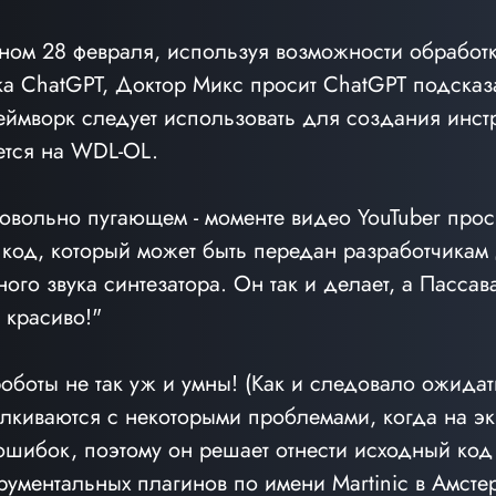
ном 28 февраля, используя возможности обработк
ка ChatGPT, Доктор Микс просит ChatGPT подсказа
ймворк следует использовать для создания инстр
ется на WDL-OL.
овольно пугающем - моменте видео YouTuber прос
код, который может быть передан разработчикам
го звука синтезатора. Он так и делает, а Пассава
к красиво!"
оботы не так уж и умны! (Как и следовало ожидать
алкиваются с некоторыми проблемами, когда на эк
ошибок, поэтому он решает отнести исходный код
рументальных плагинов по имени Martinic в Амсте