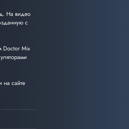
од. На видео 
озданную с 
 Doctor Mix 
гуляторами 
 на сайте 