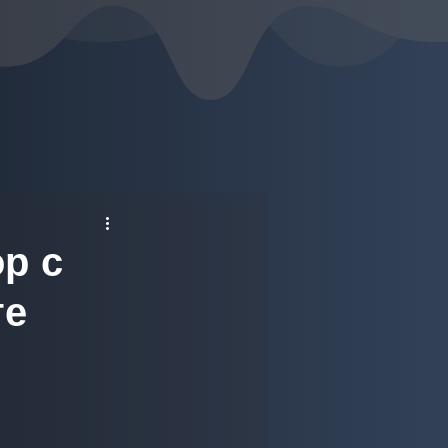
ор с
те