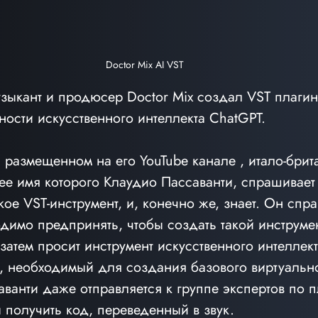
Doctor Mix AI VST
узыкант и продюсер Doctor Mix создал VST плагин-
ости искусственного интеллекта ChatGPT.
 размещенном на его YouTube канале , итало-брит
ее имя которого Клаудио Пассаванти, спрашивает
акое VST-инструмент, и, конечно же, знает. Он спра
димо предпринять, чтобы создать такой инструмен
 затем просит инструмент искусственного интеллект
, необходимый для создания базового виртуальн
аванти даже отправляется к группе экспертов по п
 получить код, переведенный в звук.