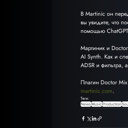
В Martinic он пер
вы увидите, что п
помощью ChatGPT, 
Мартиник и Doctor
AI Synth. Как и с
ADSR и фильтра, а
Плагин Doctor Mix
martinic.com
.
Теги:
News
Music
Production
So