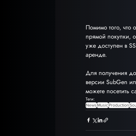
Помимо того, что 
прямой покупки, о
уже доступен в SSL
аренде.
Для получения до
версии SubGen ил
можете посетить са
Теги:
News
Music
Production
So