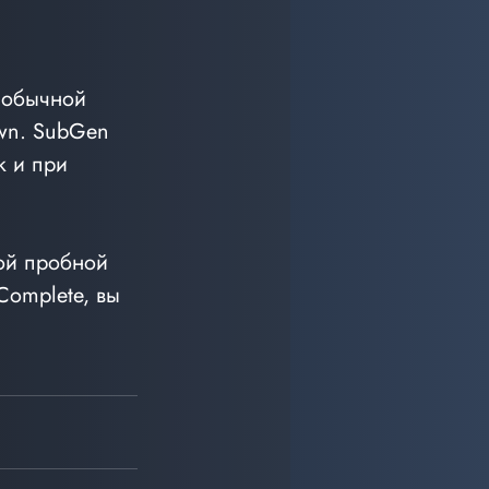
 обычной 
Own. SubGen 
к и при 
ой пробной 
omplete, вы 