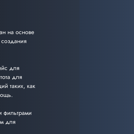
ан на основе 
 создания 
ейс для 
тота для 
ий таких, как 
мощь.
и фильтрами 
ом для 