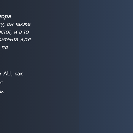
тора 
, он также 
от, и в то 
нтента для 
 по 
 AU, как 
т 
м 