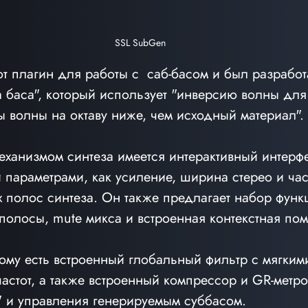
SSL SubGen
от плагин для работы с  саб-басом и был разработ
а баса", который использует "инверсию волны для
 волны на октаву ниже, чем исходный материал".
еханизмом синтеза имеется интерактивный интерф
 параметрами, как усиление, ширина стерео и час
 полос синтеза. Он также предлагает набор функц
полосы, mute микса и встроенная контекстная по
ому есть встроенный глобальный фильтр с мягким
частот, а также встроенный компрессор и GR-метр
" и управления генерируемым суббасом.