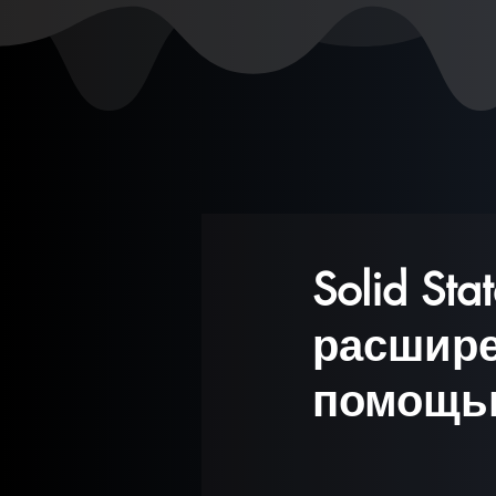
Solid St
расшире
помощью