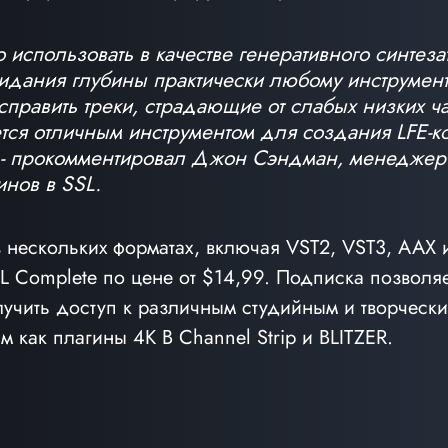
использовать в качестве генеративного синтеза
идания глубины практически любому инструменту
править треки, страдающие от слабых низких част
тся отличным инструментом для создания LFE-ко
, - прокомментировал Джон Сэндман, менеджер
инов в SSL.
 нескольких форматах, включая VST2, VST3, AAX и
L Complete по цене от $14,99. Подписка позволяе
учить доступ к различным студийным и творчески
м как плагины 4K B Channel Strip и BLITZER.