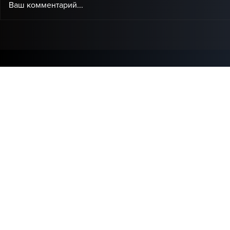
Ваш комментарий...
Baby Audio представила
IK Multimed
Grainferno — новый
доступная
плагин, который может
коррекции 
переосмыслить
домашней 
гранулярный синтез.