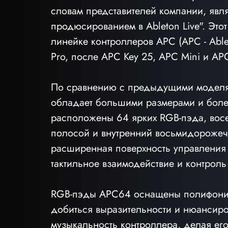
словам представителей компании, явл
продюсированием в Ableton Live". Это
линейке контроллеров APC (APC - Ablet
Pro, после APC Key 25, APC Mini и AP
По сравнению с предыдущими моделя
обладает большими размерами и боле
расположены 64 ярких RGB-пэда, вос
полосой и внутренний восьмидорожечн
расширенная поверхность управления 
тактильное взаимодействие и контроль 
RGB-пэды APC64 оснащены полифониче
добиться выразительности и нюансиро
музыкальность контроллера, делая ег