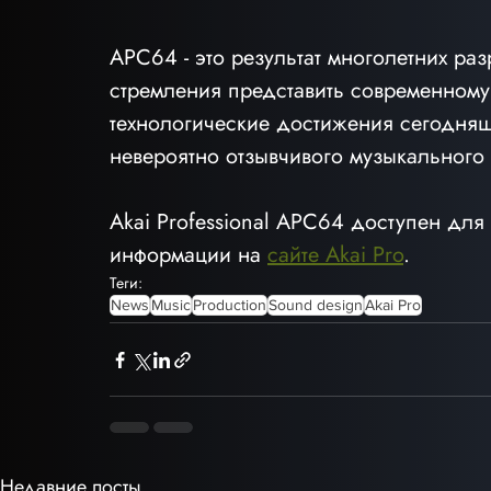
APC64 - это результат многолетних раз
стремления представить современному 
технологические достижения сегодняш
невероятно отзывчивого музыкального 
Akai Professional APC64 доступен дл
информации на 
сайте Akai Pro
. 
Теги:
News
Music
Production
Sound design
Akai Pro
Недавние посты