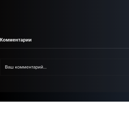
Комментарии
Ваш комментарий...
Baby Audio представила
IK Multimed
Grainferno — новый
доступная
плагин, который может
коррекции 
переосмыслить
домашней 
гранулярный синтез.