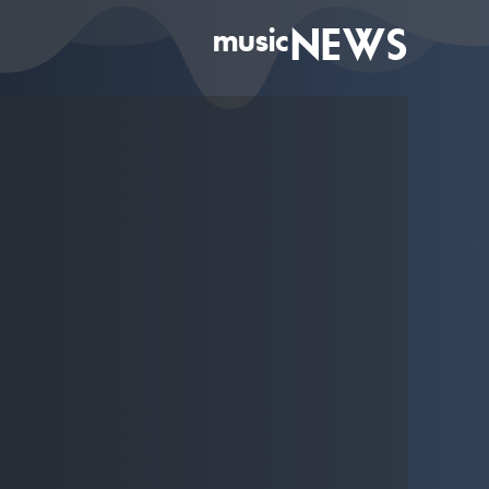
music
NEWS