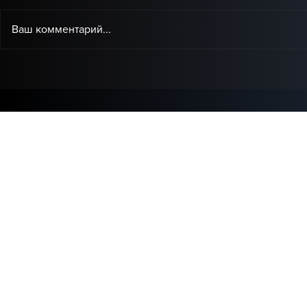
Ваш комментарий...
Baby Audio представила
IK Multimed
Grainferno — новый
доступная
плагин, который может
коррекции 
переосмыслить
домашней 
гранулярный синтез.