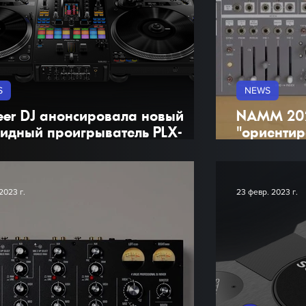
S
NEWS
eer DJ анонсировала новый
NAMM 202
идный проигрыватель PLX-
"ориенти
12.
производи
полумодул
Cascadia.
2023 г.
23 февр. 2023 г.